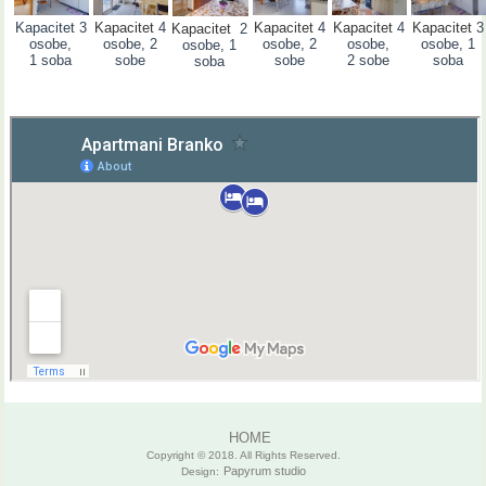
Kapacitet 3
K
apacitet
4
K
apacitet
4
K
apacitet
4
K
apacitet
3
K
apacitet
2
osobe,
osobe, 2
osobe, 2
osobe,
osobe, 1
osobe, 1
1 soba
sobe
sobe
2 sobe
soba
soba
HOME
Copyright © 2018. All Rights Reserved.
Papyrum studio
Design: